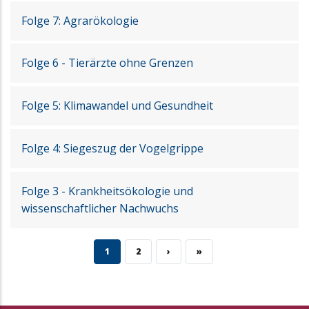
Folge 7: Agrarökologie
Folge 6 - Tierärzte ohne Grenzen
Folge 5: Klimawandel und Gesundheit
Folge 4: Siegeszug der Vogelgrippe
Folge 3 - Krankheitsökologie und
wissenschaftlicher Nachwuchs
CURRENT PAGE
PAGE
NEXT PAGE
LAST PAGE
1
2
›
»