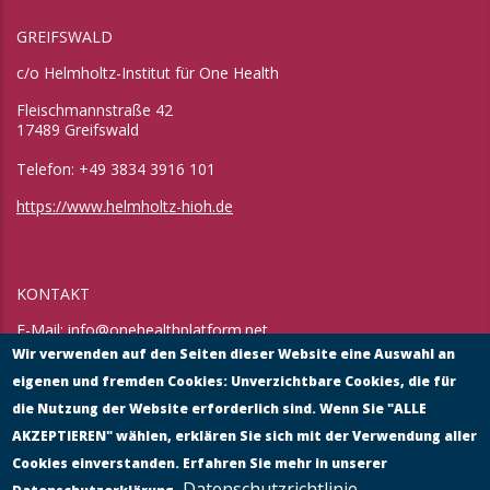
GREIFSWALD
c/o Helmholtz-Institut für One Health
Fleischmannstraße 42
17489 Greifswald
Telefon: +49 3834 3916 101
https://www.helmholtz-hioh.de
KONTAKT
E-Mail:
info@onehealthplatform.net
Website: in Kürze
Wir verwenden auf den Seiten dieser Website eine Auswahl an
Postadresse: siehe Standort Münster
eigenen und fremden Cookies: Unverzichtbare Cookies, die für
die Nutzung der Website erforderlich sind. Wenn Sie "ALLE
AKZEPTIEREN" wählen, erklären Sie sich mit der Verwendung aller
Cookies einverstanden. Erfahren Sie mehr in unserer
Datenschutzrichtlinie