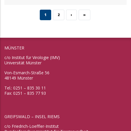
AKTUELLE SEITE
SEITE
NÄCHSTE SEITE
LETZTE SEITE
1
2
›
»
MÜNSTER
c/o Institut für Virologie (IMV)
Universität Münster
Von-Esmarch-Straße 56
48149 Münster
Tel.: 0251 – 835 30 11
Fax: 0251 – 835 77 93
GREIFSWALD – INSEL RIEMS
c/o Friedrich-Loeffler-Institut