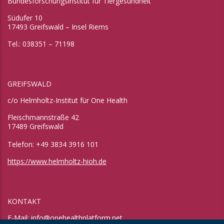
Bundesforschungsinstitut für Tiergesundheit
Südufer 10
17493 Greifswald – Insel Riems
Tel.: 038351 – 71198
GREIFSWALD
c/o Helmholtz-Institut für One Health
Fleischmannstraße 42
17489 Greifswald
Telefon: +49 3834 3916 101
https://www.helmholtz-hioh.de
KONTAKT
E-Mail:
info@onehealthplatform.net