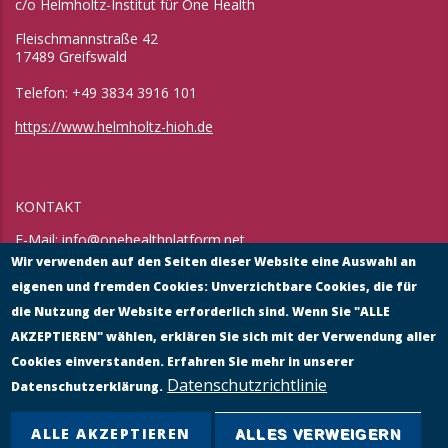
c/o Helmholtz-Institut für One Health
Fleischmannstraße 42
17489 Greifswald
Telefon: +49 3834 3916 101
https://www.helmholtz-hioh.de
KONTAKT
E-Mail:
info@onehealthplatform.net
Website: in Kürze
Wir verwenden auf den Seiten dieser Website eine Auswahl an
Postadresse: siehe Standort Münster
eigenen und fremden Cookies: Unverzichtbare Cookies, die für
die Nutzung der Website erforderlich sind. Wenn Sie "ALLE
AKZEPTIEREN" wählen, erklären Sie sich mit der Verwendung aller
Cookies einverstanden. Erfahren Sie mehr in unserer
Datenschutzrichtlinie
Datenschutzerklärung.
ALLE AKZEPTIEREN
ALLES VERWEIGERN