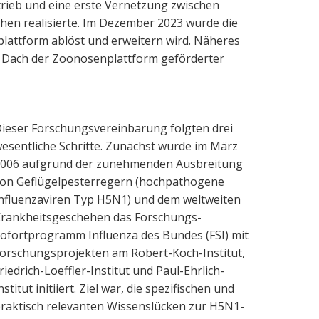
rieb und eine erste Vernetzung zwischen
en realisierte. Im Dezember 2023 wurde die
lattform ablöst und erweitern wird. Näheres
 Dach der Zoonosenplattform geförderter
ieser Forschungsvereinbarung folgten drei
esentliche Schritte. Zunächst wurde im März
006 aufgrund der zunehmenden Ausbreitung
on Geflügelpesterregern (hochpathogene
nfluenzaviren Typ H5N1) und dem weltweiten
rankheitsgeschehen das Forschungs-
ofortprogramm Influenza des Bundes (FSI) mit
orschungsprojekten am Robert-Koch-Institut,
riedrich-Loeffler-Institut und Paul-Ehrlich-
nstitut initiiert. Ziel war, die spezifischen und
raktisch relevanten Wissenslücken zur H5N1-