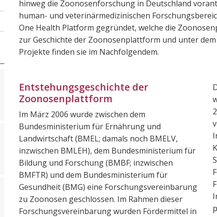
hinweg die Zoonosenforschung in Deutschland vorant
human- und veterinärmedizinischen Forschungsbereich
One Health Platform gegründet, welche die Zoonosenp
zur Geschichte der Zoonosenplattform und unter dem
Projekte finden sie im Nachfolgendem.
Entstehungsgeschichte der
D
Zoonosenplattform
w
2
Im März 2006 wurde zwischen dem
v
Bundesministerium für Ernährung und
I
Landwirtschaft (BMEL; damals noch BMELV,
K
inzwischen BMLEH), dem Bundesministerium für
S
Bildung und Forschung (BMBF; inzwischen
F
BMFTR) und dem Bundesministerium für
F
Gesundheit (BMG) eine Forschungsvereinbarung
I
zu Zoonosen geschlossen. Im Rahmen dieser
p
Forschungsvereinbarung wurden Fördermittel in