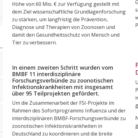
G
Höhe von 60 Mio. € zur Verfügung gestellt mit
s
dem Ziel wissenschaftliche Grundlagenforschung
w
zu stärken, um langfristig die Prävention,
P
Diagnose und Therapien von Zoonosen und
damit den Gesundheitsschutz von Mensch und
Tier zu verbessern.
In einem zweiten Schritt wurden vom
BMBF 11 interdisziplinäre
Forschungsverbünde zu zoonotischen
U
Infektionskrankheiten mit insgesamt
P
über 95 Teilprojekten gefördert.
i
Um die Zusammenarbeit der FSI-Projekte im
g
Rahmen des Sofortprogramms Influenza und der
N
interdisziplinären BMBF-Forschungsverbünde zu
g
zoonotischen Infektionskrankheiten in
Deutschland zu koordinieren und die breite