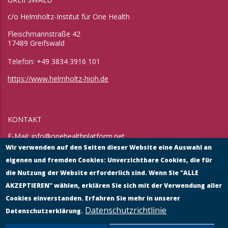
c/o Helmholtz-Institut für One Health
Fleischmannstraße 42
17489 Greifswald
Telefon: +49 3834 3916 101
https://www.helmholtz-hioh.de
KONTAKT
E-Mail:
info@onehealthplatform.net
Website: in Kürze
Wir verwenden auf den Seiten dieser Website eine Auswahl an
Postadresse: siehe Standort Münster
eigenen und fremden Cookies: Unverzichtbare Cookies, die für
die Nutzung der Website erforderlich sind. Wenn Sie "ALLE
AKZEPTIEREN" wählen, erklären Sie sich mit der Verwendung aller
Cookies einverstanden. Erfahren Sie mehr in unserer
Datenschutzrichtlinie
Datenschutzerklärung.