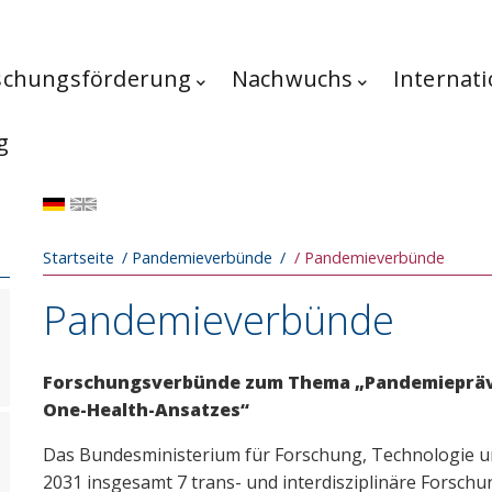
schungsförderung
Nachwuchs
Internati
g
Pfadnavigation
Startseite
Pandemieverbünde
Pandemieverbünde
Pandemieverbünde
Forschungsverbünde zum Thema „Pandemiepräve
One-Health-Ansatzes“
Das Bundesministerium für Forschung, Technologie u
2031 insgesamt 7 trans- und interdisziplinäre Fors