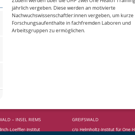
Zudem werden über die OHP zwei One Health Training
jährlich vergeben. Diese werden an motivierte
Nachwuchswissenschaftler:innen vergeben, um kurze
Forschungsaufenthalte in fachfremden Laboren und
Arbeitsgruppen zu ermöglichen.
WALD – INSEL RIEMS
GREIFSWALD
drich-Loeffler-Institut
c/o Helmholtz-Institut für One H
rschungsinstitut für