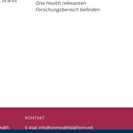
 Grants
One Health relevanten
Forschungsbereich befinden.
KONTAKT
ealth
E-Mail:
info@onehealthplatform.net
Website: in Kürze