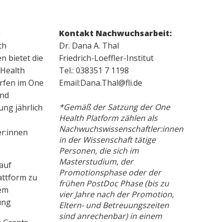
n
Kontakt Nachwuchsarbeit:
th
Dr. Dana A. Thal
n bietet die
Friedrich-Loeffler-Institut
 Health
Tel.: 038351 7 1198
rfen im One
Email:Dana.Thal@fli.de
und
*Gemäß der Satzung der One
ung jährlich
Health Platform zählen als
Nachwuchswissenschaftler:innen
r:innen
in der Wissenschaft tätige
Personen, die sich im
Masterstudium, der
auf
Promotionsphase oder der
attform zu
frühen PostDoc Phase (bis zu
dem
vier Jahre nach der Promotion,
ung
Eltern- und Betreuungszeiten
sind anrechenbar) in einem