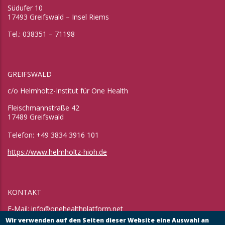
Südufer 10
17493 Greifswald – Insel Riems
Tel.: 038351 – 71198
GREIFSWALD
c/o Helmholtz-Institut für One Health
Fleischmannstraße 42
17489 Greifswald
Telefon: +49 3834 3916 101
https://www.helmholtz-hioh.de
KONTAKT
E-Mail:
info@onehealthplatform.net
Website: in Kürze
Wir verwenden auf den Seiten dieser Website eine Auswahl an