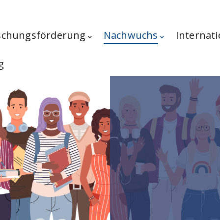
schungsförderung
Nachwuchs
Internati
g