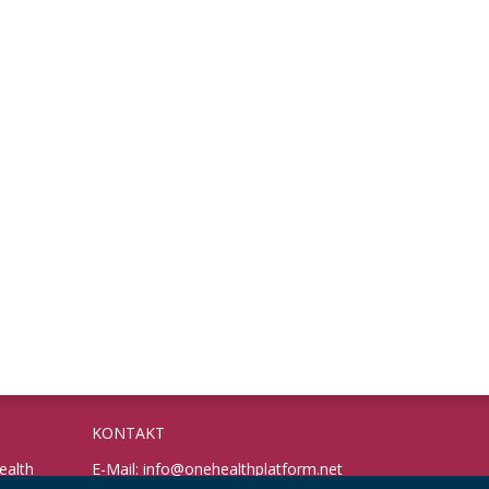
KONTAKT
ealth
E-Mail:
info@onehealthplatform.net
Website: in Kürze