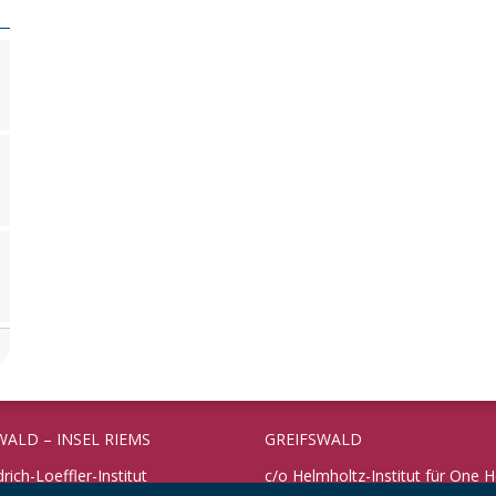
WALD – INSEL RIEMS
GREIFSWALD
drich-Loeffler-Institut
c/o Helmholtz-Institut für One H
rschungsinstitut für