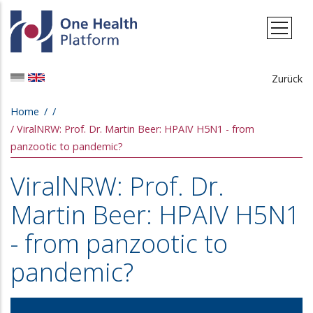
Skip to main content
Zurück
Breadcrumb
Home
ViralNRW: Prof. Dr. Martin Beer: HPAIV H5N1 - from
panzootic to pandemic?
ViralNRW: Prof. Dr.
Martin Beer: HPAIV H5N1
- from panzootic to
pandemic?