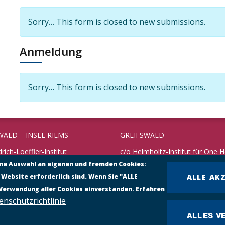
Information message
Sorry… This form is closed to new submissions.
Anmeldung
Information message
Sorry… This form is closed to new submissions.
WALD – INSEL RIEMS
GREIFSWALD
drich-Loeffler-Institut
c/o Helmholtz-Institut für One H
rschungsinstitut für
ine Auswahl an eigenen und fremden Cookies:
Fleischmannstraße 42
undheit
 Website erforderlich sind. Wenn Sie "ALLE
ALLE AK
17489 Greifswald
 10
 Verwendung aller Cookies einverstanden. Erfahren
reifswald – Insel Riems
Telefon: +49 3834 3916 101
enschutzrichtlinie
38351 – 71198
https://www.helmholtz-hioh.de
ALLES V