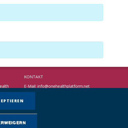
KONTAKT
ealth
E-Mail:
info@onehealthplatform.net
Website: in Kürze
Postadresse: siehe Standort Münster
ZEPTIEREN
ERWEIGERN