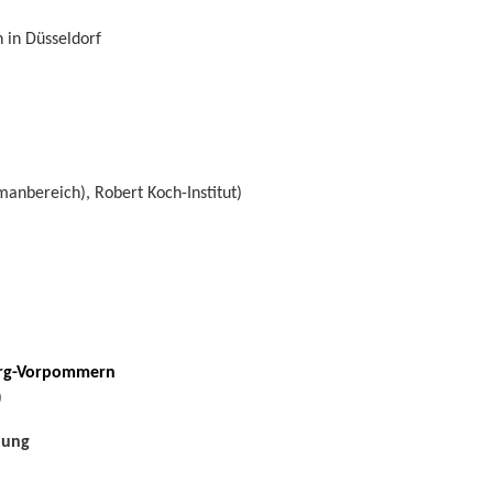
 in Düsseldorf
umanbereich), Robert Koch-Institut)
burg-Vorpommern
)
dung