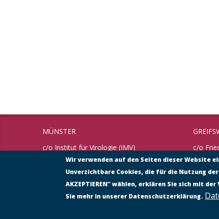
MÜNSTER
GREIFS
c/o Institut für Virologie (IMV)
c/o Frie
Universität Münster
Bundesfo
Wir verwenden auf den Seiten dieser Website e
Tierges
Unverzichtbare Cookies, die für die Nutzung der
Von-Esmarch-Straße 56
48149 Münster
Südufer
AKZEPTIEREN" wählen, erklären Sie sich mit der
17493 G
Dat
Sie mehr in unserer Datenschutzerklärung.
Tel.: 0251 – 835 30 11
Fax: 0251 – 835 77 93
Tel.: 0