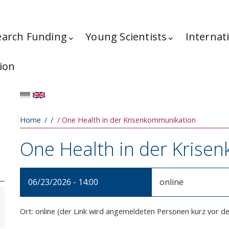
earch Funding
Young Scientists
Internat
ion
Breadcrumb
Home
One Health in der Krisenkommunikation
One Health in der Krise
06/23/2026 - 14:00
online
Ort: online (der Link wird angemeldeten Personen kurz vor d