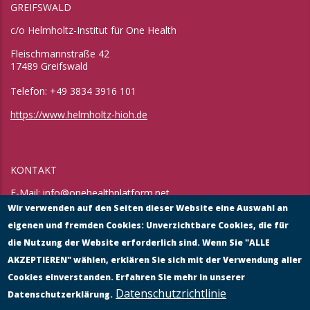
GREIFSWALD
c/o Helmholtz-Institut für One Health
Fleischmannstraße 42
17489 Greifswald
Telefon: +49 3834 3916 101
https://www.helmholtz-hioh.de
KONTAKT
E-Mail:
info@onehealthplatform.net
Website: in Kürze
Wir verwenden auf den Seiten dieser Website eine Auswahl an
Postadresse: siehe Standort Münster
eigenen und fremden Cookies: Unverzichtbare Cookies, die für
die Nutzung der Website erforderlich sind. Wenn Sie "ALLE
AKZEPTIEREN" wählen, erklären Sie sich mit der Verwendung aller
Cookies einverstanden. Erfahren Sie mehr in unserer
Datenschutzrichtlinie
Datenschutzerklärung.