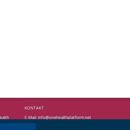
KONTAKT
ealth
E-Mail:
info@onehealthplatform.net
Website: in Kürze
Postadresse: siehe Standort Münster