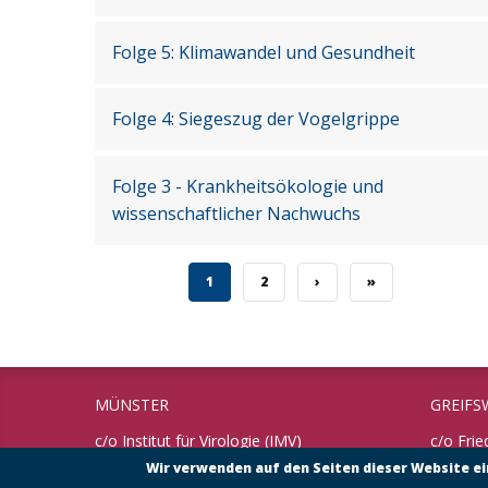
Folge 5: Klimawandel und Gesundheit
Folge 4: Siegeszug der Vogelgrippe
Folge 3 - Krankheitsökologie und
wissenschaftlicher Nachwuchs
CURRENT PAGE
PAGE
NEXT PAGE
LAST PAGE
1
2
›
»
MÜNSTER
GREIFS
c/o Institut für Virologie (IMV)
c/o Frie
Universität Münster
Bundesfo
Wir verwenden auf den Seiten dieser Website e
Tierges