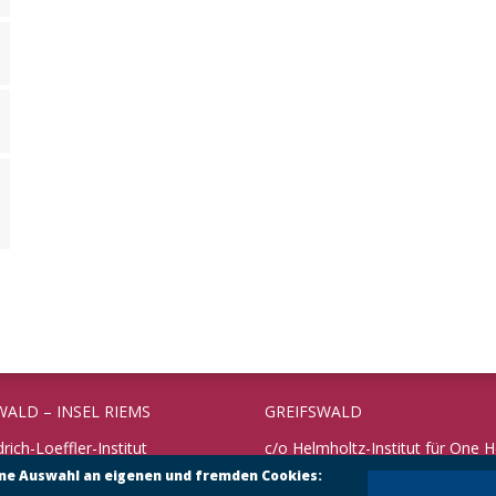
WALD – INSEL RIEMS
GREIFSWALD
drich-Loeffler-Institut
c/o Helmholtz-Institut für One H
rschungsinstitut für
ine Auswahl an eigenen und fremden Cookies:
Fleischmannstraße 42
undheit