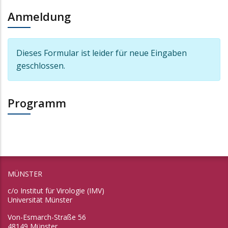
Anmeldung
Informationsnachricht
Dieses Formular ist leider für neue Eingaben
geschlossen.
Programm
MÜNSTER
c/o Institut für Virologie (IMV)
Universität Münster
Von-Esmarch-Straße 56
48149 Münster