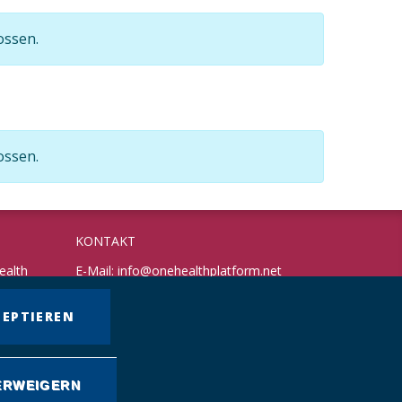
ossen.
ossen.
KONTAKT
ealth
E-Mail:
info@onehealthplatform.net
Website: in Kürze
Postadresse: siehe Standort Münster
ZEPTIEREN
ERWEIGERN