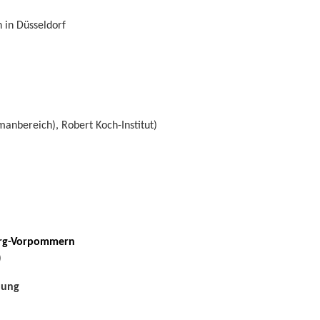
 in Düsseldorf
umanbereich), Robert Koch-Institut)
burg-Vorpommern
)
dung