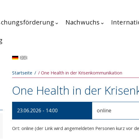
schungsförderung
Nachwuchs
Internati
g
Pfadnavigation
Startseite
One Health in der Krisenkommunikation
One Health in der Krise
23.06.2026 - 14:00
online
Ort: online (der Link wird angemeldeten Personen kurz vor d