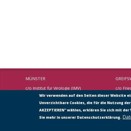
MÜNSTER
GREIFS
c/o Institut für Virologie (IMV)
c/o Frie
Universität Münster
Bundesfo
Wir verwenden auf den Seiten dieser Website e
Tierges
Unverzichtbare Cookies, die für die Nutzung der
Von-Esmarch-Straße 56
48149 Münster
Südufer
AKZEPTIEREN" wählen, erklären Sie sich mit der
17493 G
Dat
Sie mehr in unserer Datenschutzerklärung.
Tel.: 0251 – 835 30 11
Fax: 0251 – 835 77 93
Tel.: 0