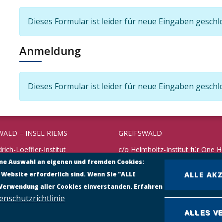
Informationsnachricht
Dieses Formular ist leider für neue Eingaben geschl
Anmeldung
Informationsnachricht
Dieses Formular ist leider für neue Eingaben geschl
WALD – INSEL RIEMS
GREIFSWALD
drich-Loeffler-Institut
c/o Helmholtz-Institut für One H
rschungsinstitut für
ine Auswahl an eigenen und fremden Cookies:
Fleischmannstraße 42
undheit
 Website erforderlich sind. Wenn Sie "ALLE
ALLE AK
17489 Greifswald
 10
 Verwendung aller Cookies einverstanden. Erfahren
reifswald – Insel Riems
Telefon: +49 3834 3916 101
enschutzrichtlinie
38351 – 71198
https://www.helmholtz-hioh.de
ALLES V