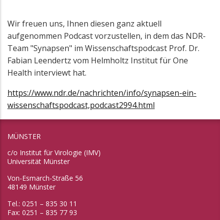
Wir freuen uns, Ihnen diesen ganz aktuell
aufgenommen Podcast vorzustellen, in dem das NDR-
Team "Synapsen" im Wissenschaftspodcast Prof. Dr.
Fabian Leendertz vom Helmholtz Institut für One
Health interviewt hat.
https://www.ndr.de/nachrichten/info/synapsen-ein-
wissenschaftspodcast,podcast2994.html
MÜNSTER
c/o Institut für Virologie (IMV)
Universität Münster
Von-Esmarch-Straße 56
48149 Münster
Tel.: 0251 – 835 30 11
Fax: 0251 – 835 77 93