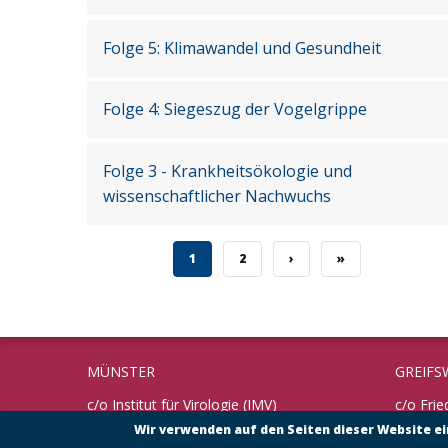
Folge 5: Klimawandel und Gesundheit
Folge 4: Siegeszug der Vogelgrippe
Folge 3 - Krankheitsökologie und
wissenschaftlicher Nachwuchs
AKTUELLE SEITE
SEITE
NÄCHSTE SEITE
LETZTE SEITE
1
2
›
»
MÜNSTER
GREIFS
c/o Institut für Virologie (IMV)
c/o Frie
Universität Münster
Bundesfo
Wir verwenden auf den Seiten dieser Website e
Tierges