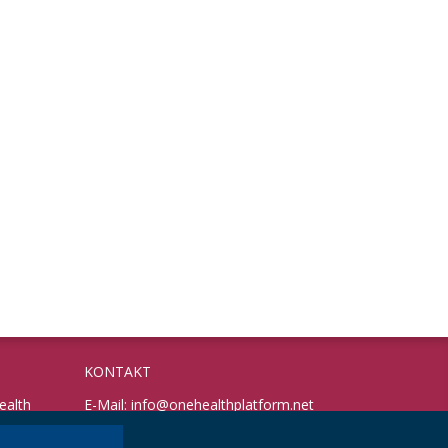
KONTAKT
ealth
E-Mail:
info@onehealthplatform.net
Website: in Kürze
Postadresse: siehe Standort Münster