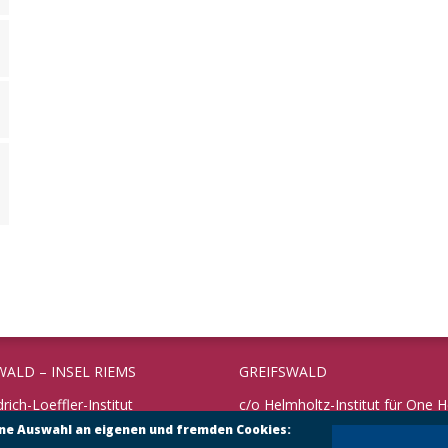
WALD – INSEL RIEMS
GREIFSWALD
drich-Loeffler-Institut
c/o Helmholtz-Institut für One H
rschungsinstitut für
ine Auswahl an eigenen und fremden Cookies:
Fleischmannstraße 42
undheit