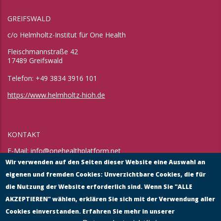
GREIFSWALD
c/o Helmholtz-Institut für One Health
Fleischmannstraße 42
17489 Greifswald
Telefon: +49 3834 3916 101
https://www.helmholtz-hioh.de
KONTAKT
E-Mail:
info@onehealthplatform.net
Website: in Kürze
Wir verwenden auf den Seiten dieser Website eine Auswahl an
Postadresse: siehe Standort Münster
eigenen und fremden Cookies: Unverzichtbare Cookies, die für
die Nutzung der Website erforderlich sind. Wenn Sie "ALLE
AKZEPTIEREN" wählen, erklären Sie sich mit der Verwendung aller
Cookies einverstanden. Erfahren Sie mehr in unserer