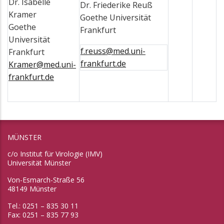
Dr. Isabelle
Dr. Friederike Reuß
Kramer
Goethe Universität
Goethe
Frankfurt
Universität
f.reuss@med.uni-
Frankfurt
frankfurt.de
Kramer@med.uni-
frankfurt.de
MÜNSTER
c/o Institut für Virologie (IMV)
Universität Münster
Von-Esmarch-Straße 56
48149 Münster
Tel.: 0251 – 835 30 11
Fax: 0251 – 835 77 93