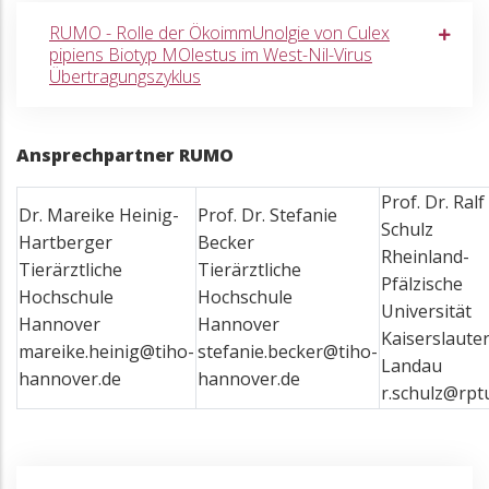
RUMO - Rolle der ÖkoimmUnolgie von Culex
pipiens Biotyp MOlestus im West-Nil-Virus
Übertragungszyklus
Ansprechpartner RUMO
Prof. Dr. Ralf
Dr. Mareike Heinig-
Prof. Dr. Stefanie
Schulz
Hartberger
Becker
Rheinland-
Tierärztliche
Tierärztliche
Pfälzische
Hochschule
Hochschule
Universität
Hannover
Hannover
Kaiserslaute
mareike.heinig@tiho-
stefanie.becker@tiho-
Landau
hannover.de
hannover.de
r.schulz@rpt