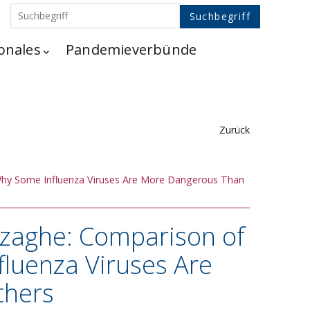
onales
Pandemieverbünde
Zurück
 Why Some Influenza Viruses Are More Dangerous Than
nzaghe: Comparison of
fluenza Viruses Are
thers