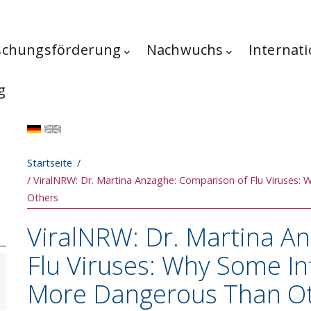
schungsförderung
Nachwuchs
Internati
g
Pfadnavigation
Startseite
ViralNRW: Dr. Martina Anzaghe: Comparison of Flu Viruses:
Others
ViralNRW: Dr. Martina A
Flu Viruses: Why Some In
More Dangerous Than O